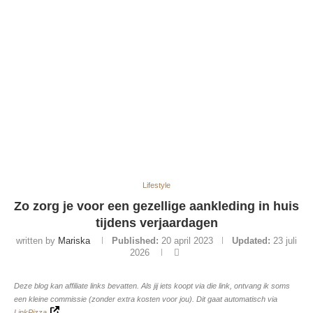
Lifestyle
Zo zorg je voor een gezellige aankleding in huis
tijdens verjaardagen
written by
Mariska
Published:
20 april 2023
Updated:
23 juli
2026
Deze blog kan affiliate links bevatten. Als jij iets koopt via die link, ontvang ik soms
een kleine commissie (zonder extra kosten voor jou). Dit gaat automatisch via
LinkPizza
.