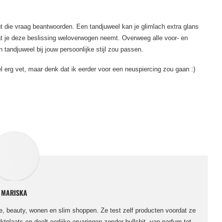
unt die vraag beantwoorden. Een tandjuweel kan je glimlach extra glans
dat je deze beslissing weloverwogen neemt. Overweeg alle voor- en
tandjuweel bij jouw persoonlijke stijl zou passen.
el erg vet, maar denk dat ik eerder voor een neuspiercing zou gaan :)
MARISKA
le, beauty, wonen en slim shoppen. Ze test zelf producten voordat ze
ktplaats en deelt eerlijke ervaringen zonder bullshit, van parfum tot