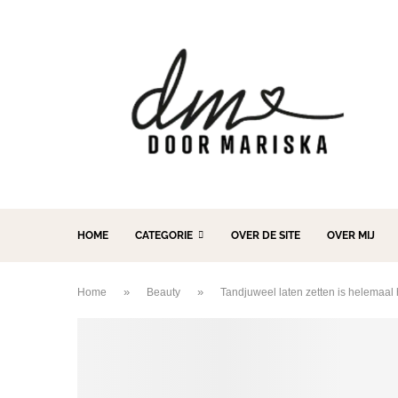
HOME
CATEGORIE
OVER DE SITE
OVER MIJ
»
»
Home
Beauty
Tandjuweel laten zetten is helemaal ho