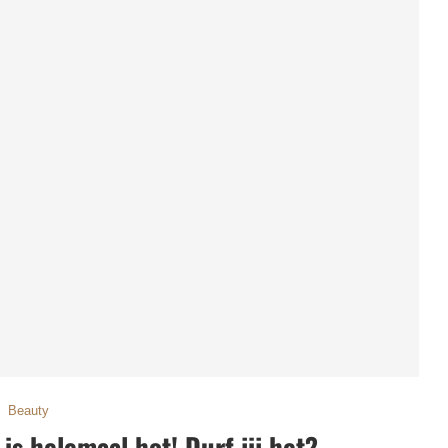
Beauty
is helemaal hot! Durf jij het?