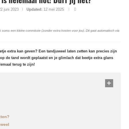
22 juni 2023
Updated:
12 mei 2025
ang ik soms een kleine commissie (zonder extra kosten voor jou). Dit gaat automatisch via
beetje extra kan geven? Een tandjuweel laten zetten kan precies zijn
 op de tand wordt geplaatst en je glimlach dat beetje extra glans
lemaal terug te zijn!
tten?
uweel