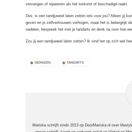
vervangen of repareren als het loskomt of beschadigd raakt.
Dus, is een tandjuweel laten zetten iets voor jou? Alleen jij k
geven en je zelfvertrouwen verhogen, maar het is belangrijk 
nadelen, bespreek het met je tandarts en denk na over hoe een 
Zou jij een tandjuweel laten zetten? Ik vind het op zich wel he
SIERADEN
TANDARTS
Mariska schrijft sinds 2013 op DoorMariska.nl over lifesty
erover schrijft, koopt en verkoopt actief op Vinted en Mar