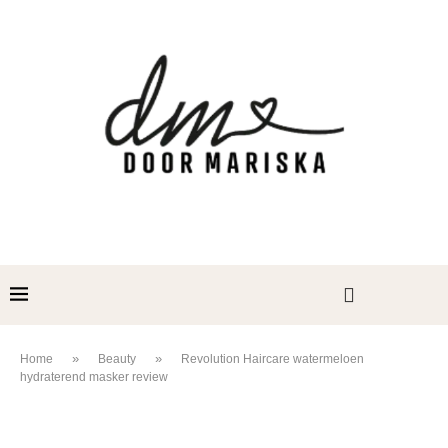
»
»
Home
Beauty
Revolution Haircare watermeloen
hydraterend masker review