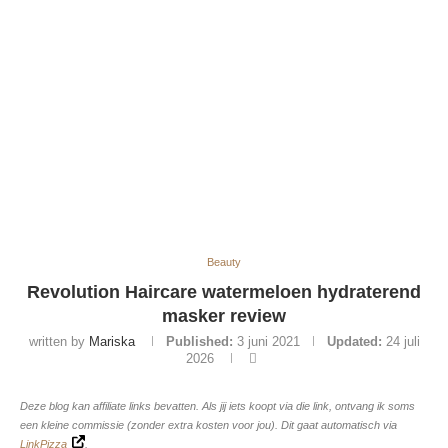
Beauty
Revolution Haircare watermeloen hydraterend
masker review
written by
Mariska
Published:
3 juni 2021
Updated:
24 juli
2026
Deze blog kan affiliate links bevatten. Als jij iets koopt via die link, ontvang ik soms
een kleine commissie (zonder extra kosten voor jou). Dit gaat automatisch via
LinkPizza
.