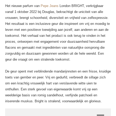
Het nieuwe parfum van
Pepe Jeans
London BRIGHT, verkrijgbaar
vanaf 1 oktober 2022 bij Douglas, bekrachtigt de uniciteit van alle
vrouwen, brengt schoonheid, diversiteit en vrijheid van zelfexpressie.
Het resultaat is een inclusieve geur die inspireert om vrij en moedig te
leven met een positieve toewijding aan jezelf, aan anderen en aan de
toekomst. Het verhaal van het product is ook terug te vinden in het
proces, ontworpen met engagement voor duurzaamheid hervulbare
flacons en gemaakt met ingrediënten van natuurlijke oorsprong die
zorgvuldig en duurzaam gewonnen worden uit de hele wereld. Een
geur die vraagt om een stralende toekomst.
De geur opent met verblindende mandarijnnoten en een frisse, kruidige
toets van gember en peer. Vrij en gedurfd, verbreedt de sillage zich
om een krachtig vrouwelijk hart van verslavende witte uien te
onthullen. Een sterk gevoel van eigenwaarde komt vrij op een
weelderige basis van romig sandelhout, verfijnde patchoeli en
iriserende muskus. Bright is stralend, voorwaardelijk en glorieus.