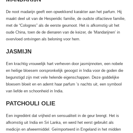
De noot madarijn geeft een opwekkend karakter aan het parfum. Hij
maakt deel uit van de Hesperidic familie, de oudste olfactieve familie,
met de “Colognes” als de eerste geurnoot. Het is afkomstig uit het
oude China, toen de de dienaren van de keizer, de ‘Mandarijnen’ in
overvloed ontvingen als beloning voor hem.
JASMIJN
Een krachtig vrouwelijk hart verheven door jasmijnnoten, een nobele
en heilige bloesem oorspronkelijk geoogst in India voor de goden die
begunstigd zijn met vele helende eigenschappen. Deze goddelijke
bloesem bloeit en en ademt haar parfum ’s nachts uit, een symbool
van liefde en schoonheid in India.
PATCHOULI OLIE
Een ingrediënt dat vrijheid en sensualiteit in de geur brengt. Het is
afkomstig uit India en Sri Lanka, en werd het eerst gebruikt als
medicijn en afweermiddel. Geïmporteerd in Engeland in het midden