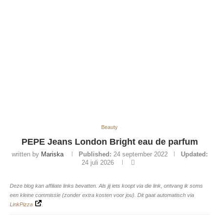
Beauty
PEPE Jeans London Bright eau de parfum
written by
Mariska
Published:
24 september 2022
Updated:
24 juli 2026
Deze blog kan affiliate links bevatten. Als jij iets koopt via die link, ontvang ik soms
een kleine commissie (zonder extra kosten voor jou). Dit gaat automatisch via
LinkPizza
.