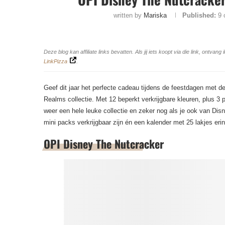
written by
Mariska
Published:
9 
Deze blog kan affiliate links bevatten. Als jij iets koopt via die link, ontv
LinkPizza
.
Geef dit jaar het perfecte cadeau tijdens de feestdagen met 
Realms collectie. Met 12 beperkt verkrijgbare kleuren, plus 3 p
weer een hele leuke collectie en zeker nog als je ook van Disn
mini packs verkrijgbaar zijn én een kalender met 25 lakjes erin
OPI Disney The Nutcracker