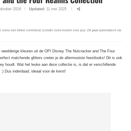
oktober 2018
Updated:
11 mei 2025
ang ik soms een kleine commissie (zonder extra kosten voor jou). Dit gaat automatisch via
de weelderige kleuren uit de OPI Disney The Nutcracker and The Four
erfect matchende glitters creëer je de allermooiste feestlooks! Dit is ook
ey houdt. Wat het leuke aan deze collectie is, is dat er verschillende
 :) Dus inderdaad, ideaal voor de kerst!