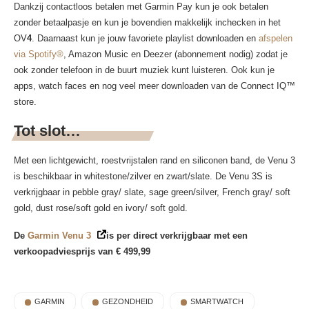
Dankzij contactloos betalen met Garmin Pay kun je ook betalen
zonder betaalpasje en kun je bovendien makkelijk inchecken in het
OV
4
. Daarnaast kun je jouw favoriete playlist downloaden en
afspelen
via Spotify®
, Amazon Music en Deezer (abonnement nodig) zodat je
ook zonder telefoon in de buurt muziek kunt luisteren. Ook kun je
apps, watch faces en nog veel meer downloaden van de Connect IQ™
store.
Tot slot…
Met een lichtgewicht, roestvrijstalen rand en siliconen band, de Venu 3
is beschikbaar in whitestone/zilver en zwart/slate. De Venu 3S is
verkrijgbaar in pebble gray/ slate, sage green/silver, French gray/ soft
gold, dust rose/soft gold en ivory/ soft gold.
De
Garmin Venu 3
is per direct verkrijgbaar met een
verkoopadviesprijs van € 499,99
GARMIN
GEZONDHEID
SMARTWATCH