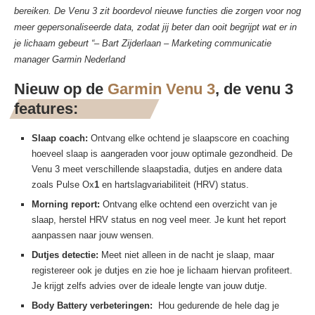
bereiken. De Venu 3 zit boordevol nieuwe functies die zorgen voor nog
meer gepersonaliseerde data, zodat jij beter dan ooit begrijpt wat er in
je lichaam gebeurt “– Bart Zijderlaan – Marketing communicatie
manager Garmin Nederland
Nieuw op de
Garmin Venu 3
, de venu 3
features:
Slaap coach:
Ontvang elke ochtend je slaapscore en coaching
hoeveel slaap is aangeraden voor jouw optimale gezondheid. De
Venu 3 meet verschillende slaapstadia, dutjes en andere data
zoals Pulse Ox
1
en hartslagvariabiliteit (HRV) status.
Morning report:
Ontvang elke ochtend een overzicht van je
slaap, herstel HRV status en nog veel meer. Je kunt het report
aanpassen naar jouw wensen.
Dutjes detectie:
Meet niet alleen in de nacht je slaap, maar
registereer ook je dutjes en zie hoe je lichaam hiervan profiteert.
Je krijgt zelfs advies over de ideale lengte van jouw dutje.
Body Battery verbeteringen:
Hou gedurende de hele dag je