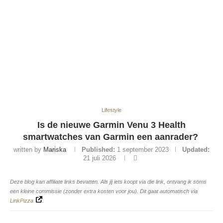
Lifestyle
Is de nieuwe Garmin Venu 3 Health
smartwatches van Garmin een aanrader?
written by
Mariska
Published:
1 september 2023
Updated:
21 juli 2026
Deze blog kan affiliate links bevatten. Als jij iets koopt via die link, ontvang ik soms
een kleine commissie (zonder extra kosten voor jou). Dit gaat automatisch via
LinkPizza
.