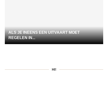
ALS JE INEENS EEN UITVAART MOET
REGELEN IN...
HI!