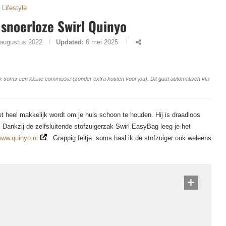
Lifestyle
 snoerloze Swirl Quinyo
 augustus 2022
Updated:
6 mei 2025
ang ik soms een kleine commissie (zonder extra kosten voor jou). Dit gaat automatisch via
t heel makkelijk wordt om je huis schoon te houden. Hij is draadloos
 Dankzij de zelfsluitende stofzuigerzak Swirl EasyBag leeg je het
ww.quinyo.nl
. Grappig feitje: soms haal ik de stofzuiger ook weleens