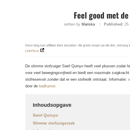
Feel good met de
written by
Mariska
Published:
25
Deze blog kan affiliate links bevatten. Als jij iets koopt via die link, ontv
LinkPizza
.
De slimme stofzuiger Swirl Quinyo heeft veel plussen zodat he
voor veel bewegingsvrijheid en biedt een maximale zuigkracht.
stofreservoir zonder dat er een stofwolk ontstaat. Informatie:
w
door de
badkamer
.
Inhoudsopgave
Swirl Quinyo
Slimme stofzuigerzak