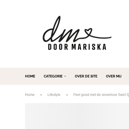
HOME
CATEGORIE
OVER DE SITE
OVER MIJ
»
»
Home
Lifestyle
Feel good met de snoerloze Swirl 