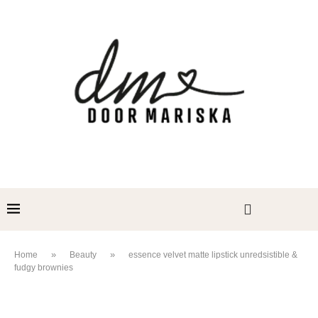
»
»
Home
Beauty
essence velvet matte lipstick unredsistible &
fudgy brownies