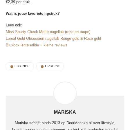
€2,39 per stuk.
Wat is jouw favoriete lipstick?
Lees ook:
Miss Sporty Check Matte nagellak (roze en taupe)
Loreal Gold Obsession nagellak Rouge gold & Rose gold
Bluxbox lente editie + kleine reviews
ESSENCE
LIPSTICK
MARISKA
Mariska schrijft sinds 2013 op DoorMariska.nl over lifestyle,
beauty, wonen en slim shoppen. Ze test zelf producten voordat