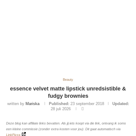
Beauty
essence velvet matte lipstick unredsistible &
fudgy brownies
written by
Mariska
Published:
23 september 2018
Updated:
28 juli 2026
Deze blog kan affiliate links bevatten. Als jij iets koopt via die link, ontvang ik soms
een kleine commissie (zonder extra kosten voor jou). Dit gaat automatisch via
LinkPizza
.