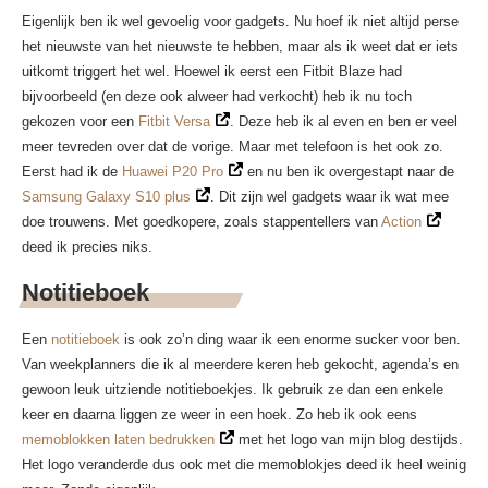
Eigenlijk ben ik wel gevoelig voor gadgets. Nu hoef ik niet altijd perse
het nieuwste van het nieuwste te hebben, maar als ik weet dat er iets
uitkomt triggert het wel. Hoewel ik eerst een Fitbit Blaze had
bijvoorbeeld (en deze ook alweer had verkocht) heb ik nu toch
gekozen voor een
Fitbit Versa
. Deze heb ik al even en ben er veel
meer tevreden over dat de vorige. Maar met telefoon is het ook zo.
Eerst had ik de
Huawei P20 Pro
en nu ben ik overgestapt naar de
Samsung Galaxy S10 plus
. Dit zijn wel gadgets waar ik wat mee
doe trouwens. Met goedkopere, zoals stappentellers van
Action
deed ik precies niks.
Notitieboek
Een
notitieboek
is ook zo’n ding waar ik een enorme sucker voor ben.
Van weekplanners die ik al meerdere keren heb gekocht, agenda’s en
gewoon leuk uitziende notitieboekjes. Ik gebruik ze dan een enkele
keer en daarna liggen ze weer in een hoek. Zo heb ik ook eens
memoblokken laten bedrukken
met het logo van mijn blog destijds.
Het logo veranderde dus ook met die memoblokjes deed ik heel weinig