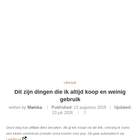
Lifestyle
Dit zijn dingen die ik altijd koop en weinig
gebruik
written by
Mariska
Published:
13 augustus 2019
Updated:
23 juli 2026
Deze blog kan affiliate links bevatten. Als jij iets koopt via die link, ontvang ik soms
een kleine commissie (zonder extra kosten voor jou). Dit gaat automatisch via
LinkPizza
.