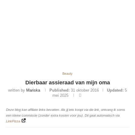
Beauty
Dierbaar assieraad van mijn oma
written by
Mariska
Published:
31 oktober 2016
Updated:
5
mei 2025
Deze blog kan affiliate links bevatten. Als jij iets koopt via die link, ontvang ik soms
een kleine commissie (zonder extra kosten voor jou). Dit gaat automatisch via
LinkPizza
.