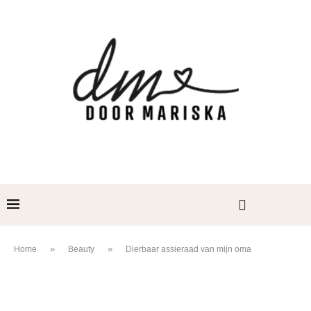
»
»
Home
Beauty
Dierbaar assieraad van mijn oma