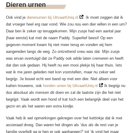
Dieren urnen
Ook vind je
dierenurnen bij UitvaartUniq.nl
. Ik moet zeggen dat ik
dat vroeger heel erg raar vond. Wie zou nou een dier willen in een urn?
Daar ben ik zeker op teruggekomen. Mijn zusje had een aantal jaar
(haar eerste) kat met de naam Paddy. Superlief beest! Op een
gegeven moment kwam hij niet meer terug en vonden wij hem
aangereden langs de weg. Zo ontzettend sneu was dat. Mijn zusje
was ervan overtuigd dat ze Paddy ook wilde laten cremeren en heeft
dat dan ook gedaan. Hij heeft nu een mooi plekje bij haar thuis. Iets
wat ik me jaren geleden niet kon voorstellen, maar nu zeker wel
begrijp. Je bouwt echt een band op met een dier. Niet alleen voor
katten trouwens, ook
honden urnen bij UitvaartUniq.nl
Ik begrijp nu
dus absoluut als mensen dit doen en zal de laatste zijn die het niet
begrijpt. Vaak wordt een hond of kat toch een belangrijk deel van het
gezin en als het waren een extra kindje.
Vaak heb ik wel opmerkingen gekregen over het kettinkje dat ik met
assieraad droeg. Dan waren het dingen als ‘dus als de rest van je
familie overlijdt ga je hen er ook aanhangen?’ tot ‘ik vind het maar