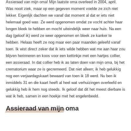
Assieraad van mijn oma! Mijn laatste oma overleed in 2004, april.
Was nooit ziek, maar op een gegeven moment voelde ze zich niet
lekker. Eigenlijk dachten we vanaf dat moment al dat er iets niet
helemaal goed was. Ze werd opgenomen omdat ze vocht achter haar
longen bleek te hebben en mocht uiteindelijk weer naar huis. Na een
dag (geloof ik) werd ze weer opgenomen en bleek ze kanker te
hebben. Helaas heeft ze nog maar een paar maanden geleefd vanaf
toen. Ik wist direct zeker dat ik iets wilde hebben wat me aan haar zou
blijven herinneren en koos voor een kettinkje met een hartjes collier,
een assieraad. In dat collier heb ik as laten doen van mijn oma, bij het
crematorium waar ze is gecremeerd. Dat niet alleen; ik heb gelukkig
nog een verjaardagskaart bewaard van toen ik 18 werd. Nu ben ik
inmiddels 31 en die kaart heeft al heel wat verhuizingen overleefd en
gelukkig heb ik hem nog steeds. Ik geloof dat dit het meest dierbare is
wat ik heb, samen in een hoekje met het engelenbeeld.
Assieraad van mijn oma