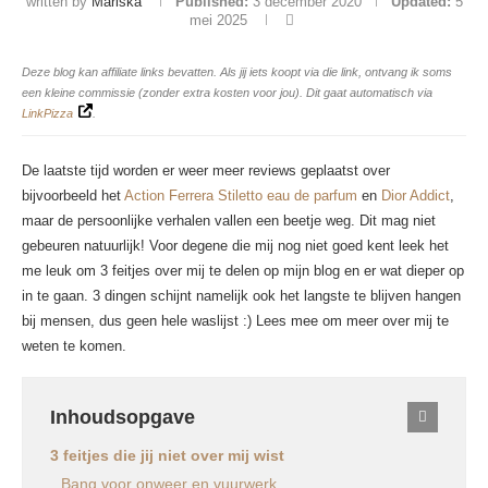
written by
Mariska
Published:
3 december 2020
Updated:
5
mei 2025
Deze blog kan affiliate links bevatten. Als jij iets koopt via die link, ontvang ik soms
een kleine commissie (zonder extra kosten voor jou). Dit gaat automatisch via
LinkPizza
.
De laatste tijd worden er weer meer reviews geplaatst over
bijvoorbeeld het
Action Ferrera Stiletto eau de parfum
en
Dior Addict
,
maar de persoonlijke verhalen vallen een beetje weg. Dit mag niet
gebeuren natuurlijk! Voor degene die mij nog niet goed kent leek het
me leuk om 3 feitjes over mij te delen op mijn blog en er wat dieper op
in te gaan. 3 dingen schijnt namelijk ook het langste te blijven hangen
bij mensen, dus geen hele waslijst :) Lees mee om meer over mij te
weten te komen.
Inhoudsopgave
3 feitjes die jij niet over mij wist
Bang voor onweer en vuurwerk