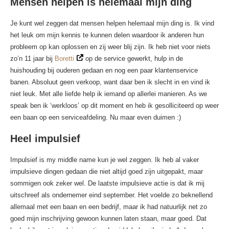
Mensen helpen is helemaal mijn ding
Je kunt wel zeggen dat mensen helpen helemaal mijn ding is. Ik vind
het leuk om mijn kennis te kunnen delen waardoor ik anderen hun
probleem op kan oplossen en zij weer blij zijn. Ik heb niet voor niets
zo’n 11 jaar bij
Boretti
op de service gewerkt, hulp in de
huishouding bij ouderen gedaan en nog een paar klantenservice
banen. Absoluut geen verkoop, want daar ben ik slecht in en vind ik
niet leuk. Met alle liefde help ik iemand op allerlei manieren. As we
speak ben ik ‘werkloos’ op dit moment en heb ik gesolliciteerd op weer
een baan op een serviceafdeling. Nu maar even duimen :)
Heel impulsief
Impulsief is my middle name kun je wel zeggen. Ik heb al vaker
impulsieve dingen gedaan die niet altijd goed zijn uitgepakt, maar
sommigen ook zeker wel. De laatste impulsieve actie is dat ik mij
uitschreef als ondernemer eind september. Het voelde zo beknellend
allemaal met een baan en een bedrijf, maar ik had natuurlijk net zo
goed mijn inschrijving gewoon kunnen laten staan, maar goed. Dat