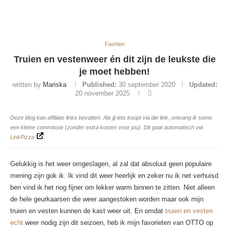
Fashion
Truien en vestenweer én dit zijn de leukste die
je moet hebben!
written by
Mariska
Published:
30 september 2020
Updated:
20 november 2025
Deze blog kan affiliate links bevatten. Als jij iets koopt via die link, ontvang ik soms
een kleine commissie (zonder extra kosten voor jou). Dit gaat automatisch via
LinkPizza
.
Gelukkig is het weer omgeslagen, al zal dat absoluut geen populaire
mening zijn gok ik. Ik vind dit weer heerlijk en zeker nu ik net verhuisd
ben vind ik het nog fijner om lekker warm binnen te zitten. Niet alleen
de hele geurkaarsen die weer aangestoken worden maar ook mijn
truien en vesten kunnen de kast weer uit. En omdat
truien en vesten
echt
weer nodig zijn dit seizoen, heb ik mijn favorieten van OTTO op