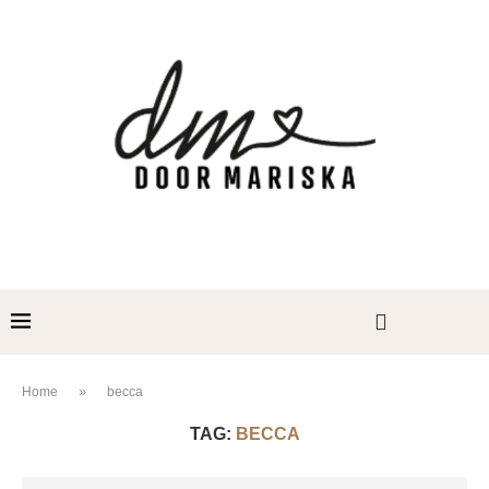
»
Home
becca
TAG:
BECCA