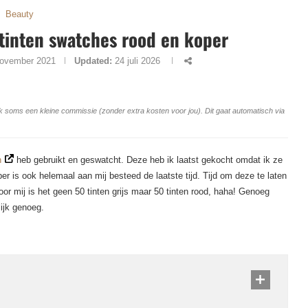
Beauty
 tinten swatches rood en koper
november 2021
Updated:
24 juli 2026
ang ik soms een kleine commissie (zonder extra kosten voor jou). Dit gaat automatisch via
n
heb gebruikt en geswatcht. Deze heb ik laatst gekocht omdat ik ze
er is ook helemaal aan mij besteed de laatste tijd. Tijd om deze te laten
oor mij is het geen 50 tinten grijs maar 50 tinten rood, haha! Genoeg
ijk genoeg.