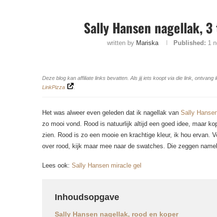
Sally Hansen nagellak, 3
written by
Mariska
Published:
1 
Deze blog kan affiliate links bevatten. Als jij iets koopt via die link, ontv
LinkPizza
.
Het was alweer even geleden dat ik nagellak van
Sally Hanse
zo mooi vond. Rood is natuurlijk altijd een goed idee, maar kop
zien. Rood is zo een mooie en krachtige kleur, ik hou ervan. V
over rood, kijk maar mee naar de swatches. Die zeggen namel
Lees ook:
Sally Hansen miracle gel
Inhoudsopgave
Sally Hansen nagellak, rood en koper