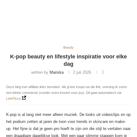
Beauty
K-pop beauty en lifestyle inspiratie voor elke
dag
written by
Mariska
2 juli 2026
Deze blog kan affiliate links bevatten. Als jij iets koopt via die link, ontvang ik soms
een kleine commissie (zonder extra kosten voor jou). Dit gaat automatisch via
LinkPizza
.
K-pop is al lang niet meer alleen muziek. De looks uit videoclips en op
het podium zetten al jaren de toon voor trends in skincare en make-
up. Het fijne is dat je geen pro hoeft te zijn om die stijl te vertalen naar
een draagbare dagelijkse look. Met een paar slimme stappen kom je