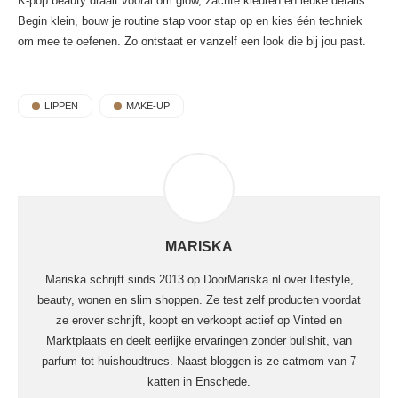
K-pop beauty draait vooral om glow, zachte kleuren en leuke details.
Begin klein, bouw je routine stap voor stap op en kies één techniek
om mee te oefenen. Zo ontstaat er vanzelf een look die bij jou past.
LIPPEN
MAKE-UP
MARISKA
Mariska schrijft sinds 2013 op DoorMariska.nl over lifestyle,
beauty, wonen en slim shoppen. Ze test zelf producten voordat
ze erover schrijft, koopt en verkoopt actief op Vinted en
Marktplaats en deelt eerlijke ervaringen zonder bullshit, van
parfum tot huishoudtrucs. Naast bloggen is ze catmom van 7
katten in Enschede.