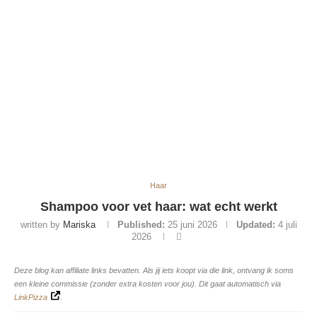
Haar
Shampoo voor vet haar: wat echt werkt
written by
Mariska
Published:
25 juni 2026
Updated:
4 juli
2026
Deze blog kan affiliate links bevatten. Als jij iets koopt via die link, ontvang ik soms
een kleine commissie (zonder extra kosten voor jou). Dit gaat automatisch via
LinkPizza
.