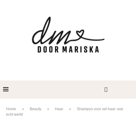
»
»
»
Home
Beauty
Haar
Shampoo voor vet haar: wat
echt werkt