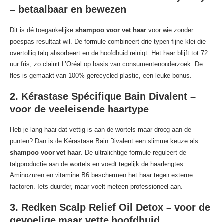
– betaalbaar en bewezen
Dit is dé toegankelijke
shampoo voor vet haar
voor wie zonder
poespas resultaat wil. De formule combineert drie typen fijne klei die
overtollig talg absorbeert en de hoofdhuid reinigt. Het haar blijft tot 72
uur fris, zo claimt L’Oréal op basis van consumentenonderzoek. De
fles is gemaakt van 100% gerecycled plastic, een leuke bonus.
2. Kérastase Spécifique Bain Divalent –
voor de veeleisende haartype
Heb je lang haar dat vettig is aan de wortels maar droog aan de
punten? Dan is de Kérastase Bain Divalent een slimme keuze als
shampoo voor vet haar
. De ultralichtige formule reguleert de
talgproductie aan de wortels en voedt tegelijk de haarlengtes.
Aminozuren en vitamine B6 beschermen het haar tegen externe
factoren. Iets duurder, maar voelt meteen professioneel aan.
3. Redken Scalp Relief Oil Detox – voor de
gevoelige maar vette hoofdhuid