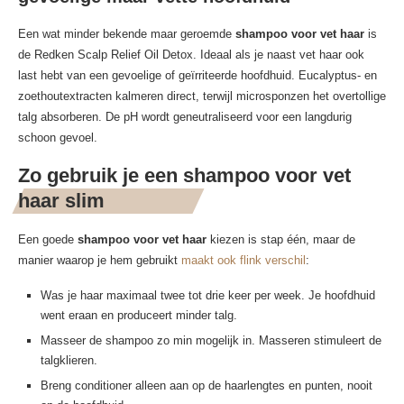
Een wat minder bekende maar geroemde
shampoo voor vet haar
is
de Redken Scalp Relief Oil Detox. Ideaal als je naast vet haar ook
last hebt van een gevoelige of geïrriteerde hoofdhuid. Eucalyptus- en
zoethoutextracten kalmeren direct, terwijl microsponzen het overtollige
talg absorberen. De pH wordt geneutraliseerd voor een langdurig
schoon gevoel.
Zo gebruik je een shampoo voor vet
haar slim
Een goede
shampoo voor vet haar
kiezen is stap één, maar de
manier waarop je hem gebruikt
maakt ook flink verschil
:
Was je haar maximaal twee tot drie keer per week. Je hoofdhuid
went eraan en produceert minder talg.
Masseer de shampoo zo min mogelijk in. Masseren stimuleert de
talgklieren.
Breng conditioner alleen aan op de haarlengtes en punten, nooit