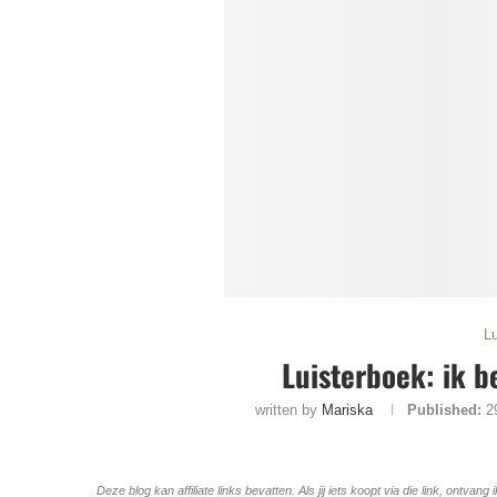
L
Luisterboek: ik b
written by
Mariska
Published:
2
Deze blog kan affiliate links bevatten. Als jij iets koopt via die link, ontv