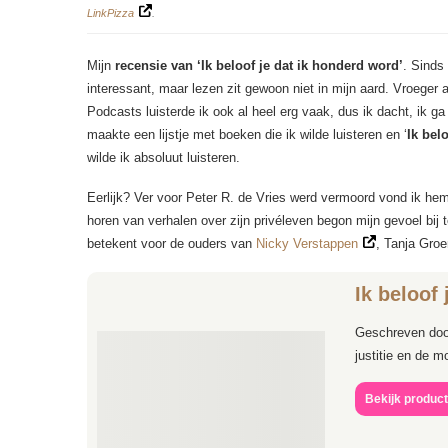
LinkPizza
.
Mijn
recensie van ‘Ik beloof je dat ik honderd word’
. Sinds
interessant, maar lezen zit gewoon niet in mijn aard. Vroege
Podcasts luisterde ik ook al heel erg vaak, dus ik dacht, ik g
maakte een lijstje met boeken die ik wilde luisteren en ‘
Ik bel
wilde ik absoluut luisteren.
Eerlijk? Ver voor Peter R. de Vries werd vermoord vond ik hem
horen van verhalen over zijn privéleven begon mijn gevoel bij 
betekent voor de ouders van
Nicky Verstappen
, Tanja Groe
Ik beloof 
Geschreven door
justitie en de 
Bekijk produc