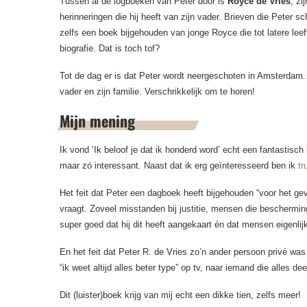
Tussen al de logboeken van Peter door is
Royce de Vries
, zi
herinneringen die hij heeft van zijn vader. Brieven die Peter s
zelfs een boek bijgehouden van jonge Royce die tot latere leef
biografie. Dat is toch tof?
Tot de dag er is dat Peter wordt neergeschoten in Amsterdam. 
vader en zijn familie. Verschrikkelijk om te horen!
Mijn mening
Ik vond ‘Ik beloof je dat ik honderd word’ echt een fantastisc
maar zó interessant. Naast dat ik erg geïnteresseerd ben ik
tr
Het feit dat Peter een dagboek heeft bijgehouden “voor het gev
vraagt. Zoveel misstanden bij justitie, mensen die bescherming
super goed dat hij dit heeft aangekaart én dat mensen eigenlij
En het feit dat Peter R. de Vries zo’n ander persoon privé was
“ik weet altijd alles beter type” op tv, naar iemand die alles 
Dit (luister)boek krijg van mij echt een dikke tien, zelfs meer!