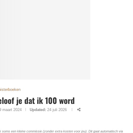
uisterboeken
eloof je dat ik 100 word
9 maart 2024
Updated:
24 juli 2026
ang ik soms een kleine commissie (zonder extra kosten voor jou). Dit gaat automatisch via