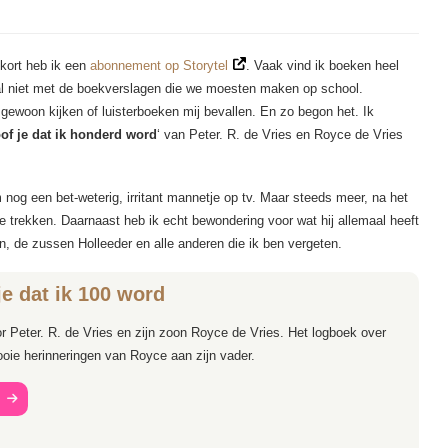
 kort heb ik een
abonnement op Storytel
. Vaak vind ik boeken heel
r al niet met de boekverslagen die we moesten maken op school.
a gewoon kijken of luisterboeken mij bevallen. En zo begon het. Ik
oof je dat ik honderd word
‘ van Peter. R. de Vries en Royce de Vries
 nog een bet-weterig, irritant mannetje op tv. Maar steeds meer, na het
te trekken. Daarnaast heb ik echt bewondering voor wat hij allemaal heeft
n, de zussen Holleeder en alle anderen die ik ben vergeten.
je dat ik 100 word
 Peter. R. de Vries en zijn zoon Royce de Vries. Het logboek over
mooie herinneringen van Royce aan zijn vader.
t
