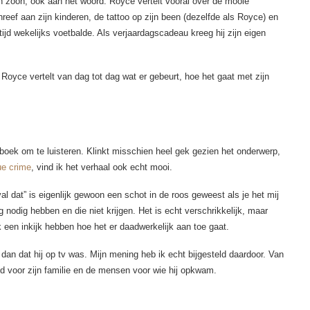
jn zoon, ook aan het woord. Royce vertelt vooral over de mooie
chreef aan zijn kinderen, de tattoo op zijn been (dezelfde als Royce) en
tijd wekelijks voetbalde. Als verjaardagscadeau kreeg hij zijn eigen
Royce vertelt van dag tot dag wat er gebeurt, hoe het gaat met zijn
h boek om te luisteren. Klinkt misschien heel gek gezien het onderwerp,
ue crime
, vind ik het verhaal ook echt mooi.
al dat” is eigenlijk gewoon een schot in de roos geweest als je het mij
 nodig hebben en die niet krijgen. Het is echt verschrikkelijk, maar
k een inkijk hebben hoe het er daadwerkelijk aan toe gaat.
 dan dat hij op tv was. Mijn mening heb ik echt bijgesteld daardoor. Van
deed voor zijn familie en de mensen voor wie hij opkwam.