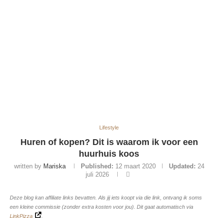
Lifestyle
Huren of kopen? Dit is waarom ik voor een
huurhuis koos
written by
Mariska
Published:
12 maart 2020
Updated:
24
juli 2026
Deze blog kan affiliate links bevatten. Als jij iets koopt via die link, ontvang ik soms
een kleine commissie (zonder extra kosten voor jou). Dit gaat automatisch via
LinkPizza
.