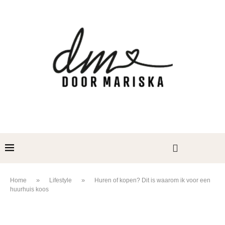
»
»
Home
Lifestyle
Huren of kopen? Dit is waarom ik voor een
huurhuis koos