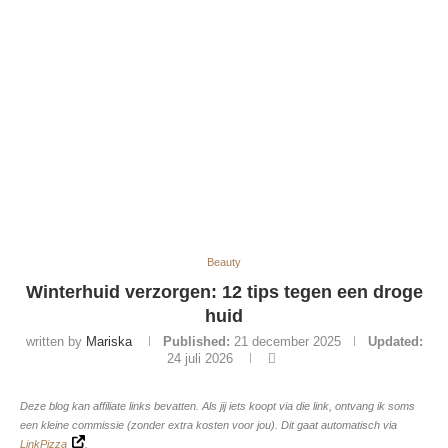
Beauty
Winterhuid verzorgen: 12 tips tegen een droge
huid
written by
Mariska
Published:
21 december 2025
Updated:
24 juli 2026
Deze blog kan affiliate links bevatten. Als jij iets koopt via die link, ontvang ik soms
een kleine commissie (zonder extra kosten voor jou). Dit gaat automatisch via
LinkPizza
.