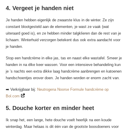
4. Vergeet je handen niet
Je handen hebben eigenlijk de zwaarste klus in de winter. Ze zijn
constant blootgesteld aan de elementen, je wast ze vaak (wat
uiteraard goed is), en ze hebben minder talgklieren dan de rest van je
lichaam. Winterhuid verzorgen betekent dus ook extra aandacht voor
je handen.
Stop een handcrème in elke jas, tas en naast elke wastafel. Smeer je
handen in na élke keer wassen. Voor een intensieve behandeling kun
je ’s nachts een extra dikke laag handcrème aanbrengen en katoenen
handschoentjes erover doen. Je handen worden er enorm zacht van.
➡️ Verkrijgbaar bij:
Neutrogena Noorse Formule handcrème op
Bol.com
5. Douche korter en minder heet
Ik snap het, een lange, hete douche voelt heerlijk na een koude
winterdag. Maar helaas is dit één van de grootste boosdoeners voor