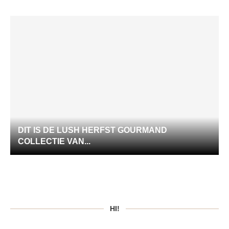
DIT IS DE LUSH HERFST GOURMAND
COLLECTIE VAN...
HI!