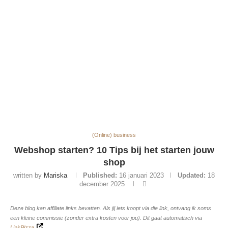
(Online) business
Webshop starten? 10 Tips bij het starten jouw
shop
written by
Mariska
Published:
16 januari 2023
Updated:
18
december 2025
Deze blog kan affiliate links bevatten. Als jij iets koopt via die link, ontvang ik soms
een kleine commissie (zonder extra kosten voor jou). Dit gaat automatisch via
LinkPizza
.