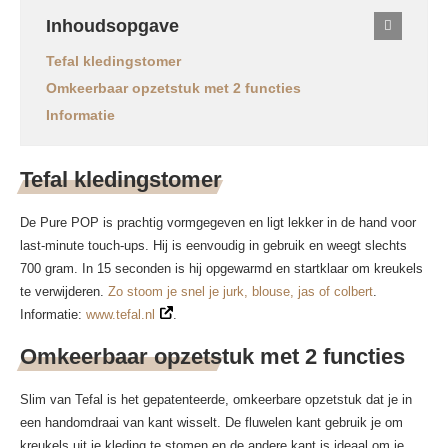
Inhoudsopgave
Tefal kledingstomer
Omkeerbaar opzetstuk met 2 functies
Informatie
Tefal kledingstomer
De Pure POP is prachtig vormgegeven en ligt lekker in de hand voor
last-minute touch-ups. Hij is eenvoudig in gebruik en weegt slechts
700 gram. In 15 seconden is hij opgewarmd en startklaar om kreukels
te verwijderen.
Zo stoom je snel je jurk, blouse, jas of colbert
.
Informatie:
www.tefal.nl
.
Omkeerbaar opzetstuk met 2 functies
Slim van Tefal is het gepatenteerde, omkeerbare opzetstuk dat je in
een handomdraai van kant wisselt. De fluwelen kant gebruik je om
kreukels uit je kleding te stomen en de andere kant is ideaal om je