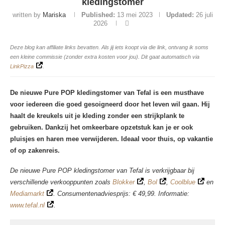
kledingstomer
written by
Mariska
Published:
13 mei 2023
Updated:
26 juli
2026
Deze blog kan affiliate links bevatten. Als jij iets koopt via die link, ontvang ik soms
een kleine commissie (zonder extra kosten voor jou). Dit gaat automatisch via
LinkPizza
.
De nieuwe Pure POP kledingstomer van Tefal is een musthave
voor iedereen die goed gesoigneerd door het leven wil gaan. Hij
haalt de kreukels uit je kleding zonder een strijkplank te
gebruiken. Dankzij het omkeerbare opzetstuk kan je er ook
pluisjes en haren mee verwijderen. Ideaal voor thuis, op vakantie
of op zakenreis.
De nieuwe Pure POP kledingstomer van Tefal is verkrijgbaar bij
verschillende verkooppunten zoals
Blokker
,
Bol
,
Coolblue
en
Mediamarkt
. Consumentenadviesprijs: € 49,99. Informatie:
www.tefal.nl
.