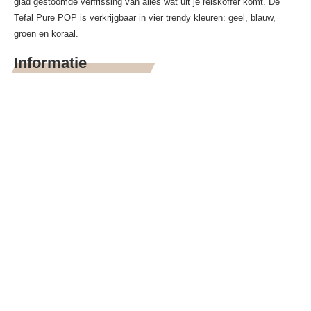
glad gestoomde verfrissing van alles wat uit je reiskoffer komt. De
Tefal Pure POP is verkrijgbaar in vier trendy kleuren: geel, blauw,
groen en koraal.
Informatie