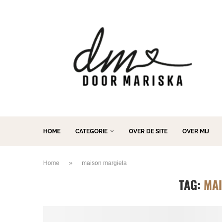
HOME
CATEGORIE
OVER DE SITE
OVER MIJ
»
Home
maison margiela
TAG:
MAI