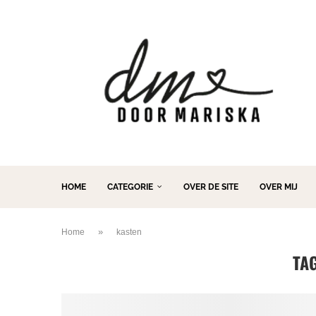
HOME
CATEGORIE
OVER DE SITE
OVER MIJ
»
Home
kasten
TA