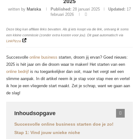
2025
written by
Mariska
Published:
28 januari 2025
Updated:
17
februari 2026
Deze blog kan affiliate links bevatten. Als jij iets koopt via die link, ontvang ik soms
een kleine commissie (zonder extra kosten voor jou). Dit gaat automatisch via
LinkPizza
.
Succesvolle
online business
starten, droom jij ervan? Goed nieuws:
2025 is hét jaar om die droom waar te maken! Het starten van een
online bedrijf
is nu toegankelijker dan ooit, maar het vergt wel een
slimme aanpak. In dit artikel neem ik je stap voor stap mee en vertel
ik hoe je een vliegende start maakt. Zet je schrap, want we gaan aan
de slag!
Inhoudsopgave
Succesvolle online business starten doe je zo!
Stap 1: Vind jouw unieke niche