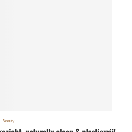
Beauty
ezicht, naturally clean & plasticvrij!