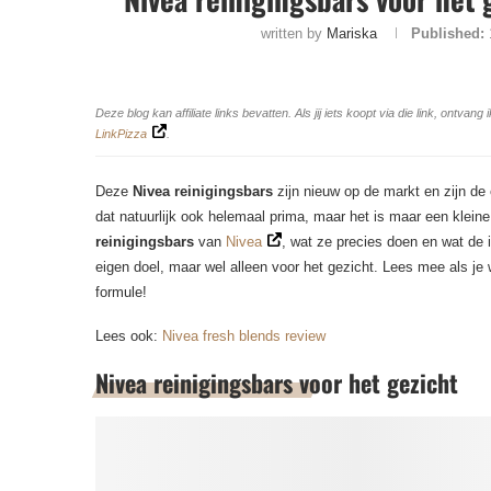
written by
Mariska
Published:
Deze blog kan affiliate links bevatten. Als jij iets koopt via die link, ontv
LinkPizza
.
Deze
Nivea reinigingsbars
zijn nieuw op de markt en zijn de e
dat natuurlijk ook helemaal prima, maar het is maar een kleine s
reinigingsbars
van
Nivea
, wat ze precies doen en wat de 
eigen doel, maar wel alleen voor het gezicht. Lees mee als je
formule!
Lees ook:
Nivea fresh blends review
Nivea reinigingsbars voor het gezicht