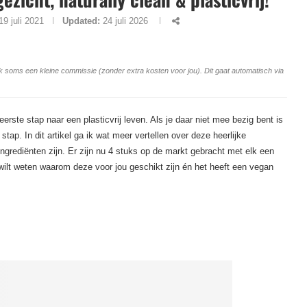
19 juli 2021
Updated:
24 juli 2026
ang ik soms een kleine commissie (zonder extra kosten voor jou). Dit gaat automatisch via
erste stap naar een plasticvrij leven. Als je daar niet mee bezig bent is
tap. In dit artikel ga ik wat meer vertellen over deze heerlijke
ingrediënten zijn. Er zijn nu 4 stuks op de markt gebracht met elk een
 wilt weten waarom deze voor jou geschikt zijn én het heeft een vegan