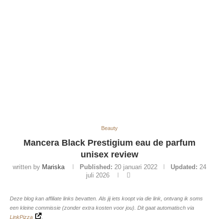
Beauty
Mancera Black Prestigium eau de parfum
unisex review
written by
Mariska
Published:
20 januari 2022
Updated:
24
juli 2026
Deze blog kan affiliate links bevatten. Als jij iets koopt via die link, ontvang ik soms
een kleine commissie (zonder extra kosten voor jou). Dit gaat automatisch via
LinkPizza
.