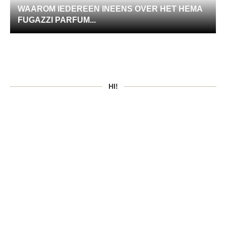
WAAROM IEDEREEN INEENS OVER HET HEMA
FUGAZZI PARFUM...
HI!