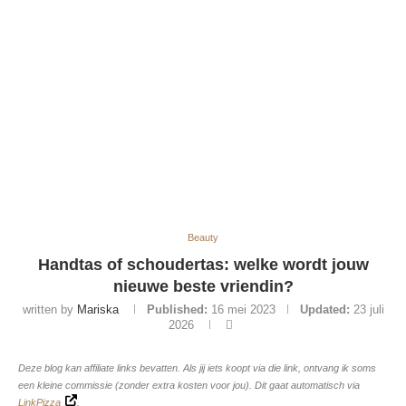
Beauty
Handtas of schoudertas: welke wordt jouw
nieuwe beste vriendin?
written by
Mariska
Published:
16 mei 2023
Updated:
23 juli
2026
Deze blog kan affiliate links bevatten. Als jij iets koopt via die link, ontvang ik soms
een kleine commissie (zonder extra kosten voor jou). Dit gaat automatisch via
LinkPizza
.