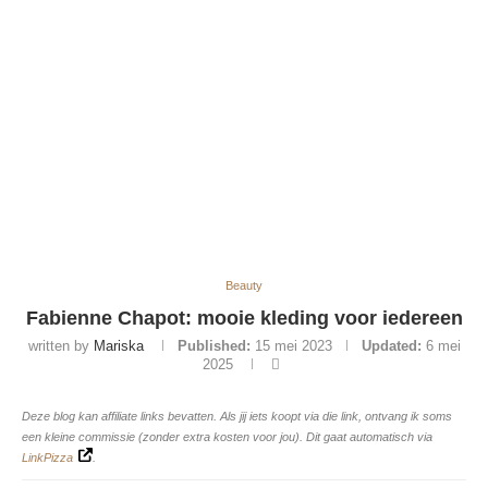
Beauty
Fabienne Chapot: mooie kleding voor iedereen
written by
Mariska
Published:
15 mei 2023
Updated:
6 mei
2025
Deze blog kan affiliate links bevatten. Als jij iets koopt via die link, ontvang ik soms
een kleine commissie (zonder extra kosten voor jou). Dit gaat automatisch via
LinkPizza
.