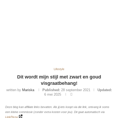
Lifestyle
Dit wordt mijn stijl met zwart en goud
visgraatbehang!
written by
Mariska
Published:
28 september 2021
Updated:
6 mei 2025
Deze blog kan affiliate links bevatten. Als jij iets koopt via die link, ontvang ik soms
een kleine commissie (zonder extra kosten voor jou). Dit gaat automatisch via
LinkPizza
.