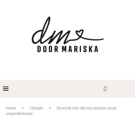
»
»
Home
Lifestyle
Dit wordt mijn stijl met zwart en goud
visgraatbehang!