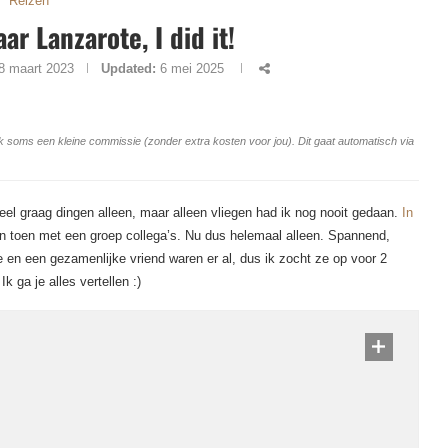
Reizen
ar Lanzarote, I did it!
8 maart 2023
Updated:
6 mei 2025
ang ik soms een kleine commissie (zonder extra kosten voor jou). Dit gaat automatisch via
heel graag dingen alleen, maar alleen vliegen had ik nog nooit gedaan.
In
en toen met een groep collega’s. Nu dus helemaal alleen. Spannend,
e en een gezamenlijke vriend waren er al, dus ik zocht ze op voor 2
 ga je alles vertellen :)