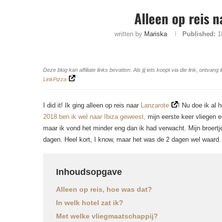
Alleen op reis na
written by
Mariska
Published:
1
Deze blog kan affiliate links bevatten. Als jij iets koopt via die link, ontv
LinkPizza
.
I did it! Ik ging alleen op reis naar
Lanzarote
! Nu doe ik al 
2018 ben ik wel naar Ibiza geweest,
mijn eerste keer vliegen 
maar ik vond het minder eng dan ik had verwacht. Mijn broertj
dagen. Heel kort, I know, maar het was de 2 dagen wel waard. Ik
Inhoudsopgave
Alleen op reis, hoe was dat?
In welk hotel zat ik?
Met welke vliegmaatschappij?