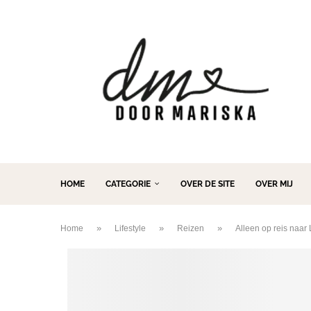
HOME
CATEGORIE
OVER DE SITE
OVER MIJ
»
»
»
Home
Lifestyle
Reizen
Alleen op reis naar L