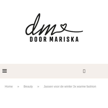
»
»
Home
Beauty
Jassen voor de winter 3x warme fashion