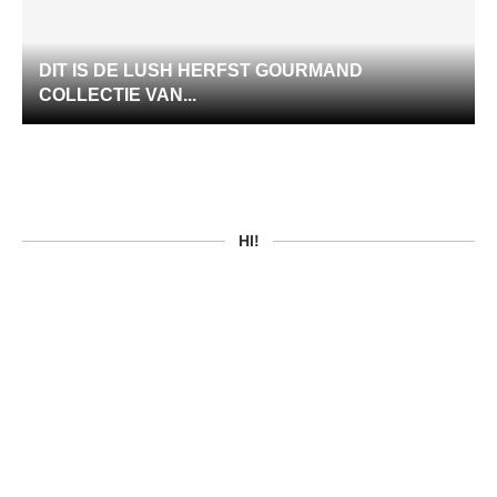
DIT IS DE LUSH HERFST GOURMAND
COLLECTIE VAN...
HI!