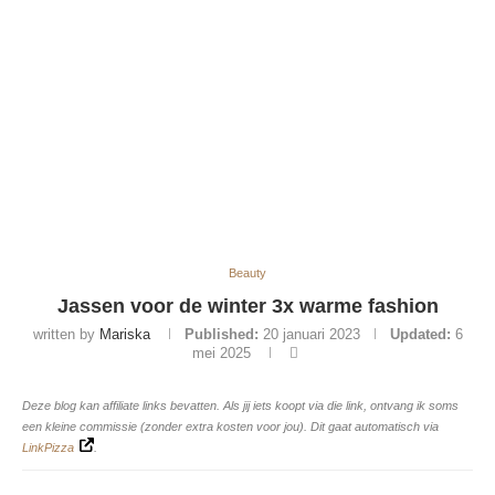
Beauty
Jassen voor de winter 3x warme fashion
written by
Mariska
Published:
20 januari 2023
Updated:
6
mei 2025
Deze blog kan affiliate links bevatten. Als jij iets koopt via die link, ontvang ik soms
een kleine commissie (zonder extra kosten voor jou). Dit gaat automatisch via
LinkPizza
.