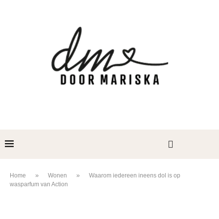
»
»
Home
Wonen
Waarom iedereen ineens dol is op
wasparfum van Action