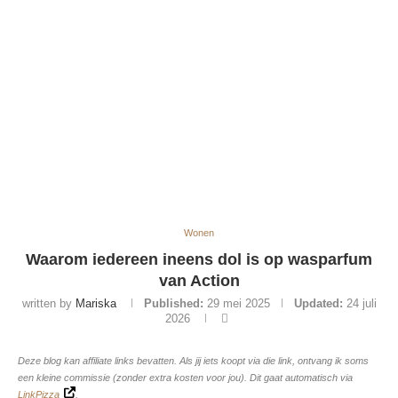
Wonen
Waarom iedereen ineens dol is op wasparfum
van Action
written by
Mariska
Published:
29 mei 2025
Updated:
24 juli
2026
Deze blog kan affiliate links bevatten. Als jij iets koopt via die link, ontvang ik soms
een kleine commissie (zonder extra kosten voor jou). Dit gaat automatisch via
LinkPizza
.