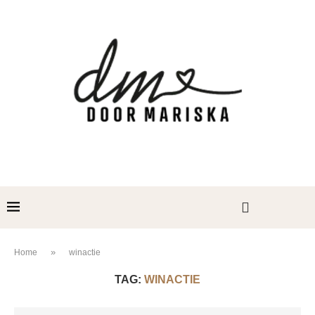
»
Home
winactie
TAG:
WINACTIE