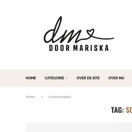
HOME
CATEGORIE
OVER DE SITE
OVER MIJ
»
Home
schoonmaken
TAG:
S