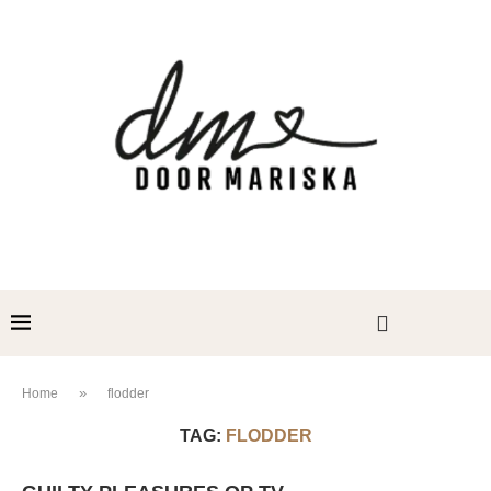
»
Home
flodder
TAG:
FLODDER