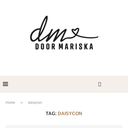
»
Home
daisycon
TAG:
DAISYCON