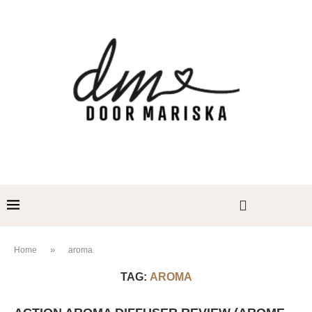
»
Home
aroma
TAG:
AROMA