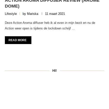
ACTION AROMA DIFFUSER REVIEW (AROME
DOME)
Lifestyle
by
Mariska
11 maart 2021
Deze Action Aroma diffuser heb ik al even in mijn bezit en nu de
Action weer open is tijdens de lockdown schrijf …
READ MORE
HI!