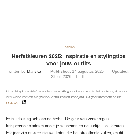
Fashion
Herfstkleuren 2025: inspiratie en stylingtips
voor jouw outfits
written by
Mariska
Published:
14 augustus 2025
Updated:
23 juli 2026
Deze blog kan affiliate links bevatten. Als jij iets koopt via die link, ontvang ik soms
een kleine commissie (zonder extra kosten voor jou). Dit gaat automatisch via
LinkPizza
.
Er is iets magisch aan de herfst. De geur van verse regen,
knisperende bladeren onder je schoenen en natuurlijk… de kleuren!
Elk jaar zijn er weer nieuwe tinten die het straatbeeld vullen, en dit