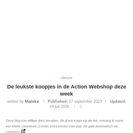
Lifestyle
De leukste koopjes in de Action Webshop deze
week
written by
Mariska
Published:
27 september 2023
Updated:
24 juli 2026
Deze blog kan affiliate links bevatten. Als jij iets koopt via die link, ontvang ik soms
een kleine commissie (zonder extra kosten voor jou). Dit gaat automatisch via
LinkPizza
.