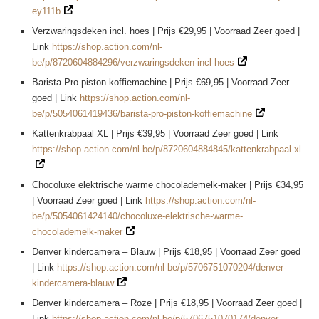
ey111b
Verzwaringsdeken incl. hoes | Prijs €29,95 | Voorraad Zeer goed |
Link
https://shop.action.com/nl-
be/p/8720604884296/verzwaringsdeken-incl-hoes
Barista Pro piston koffiemachine | Prijs €69,95 | Voorraad Zeer
goed | Link
https://shop.action.com/nl-
be/p/5054061419436/barista-pro-piston-koffiemachine
Kattenkrabpaal XL | Prijs €39,95 | Voorraad Zeer goed | Link
https://shop.action.com/nl-be/p/8720604884845/kattenkrabpaal-xl
Chocoluxe elektrische warme chocolademelk-maker | Prijs €34,95
| Voorraad Zeer goed | Link
https://shop.action.com/nl-
be/p/5054061424140/chocoluxe-elektrische-warme-
chocolademelk-maker
Denver kindercamera – Blauw | Prijs €18,95 | Voorraad Zeer goed
| Link
https://shop.action.com/nl-be/p/5706751070204/denver-
kindercamera-blauw
Denver kindercamera – Roze | Prijs €18,95 | Voorraad Zeer goed |
Link
https://shop.action.com/nl-be/p/5706751070174/denver-