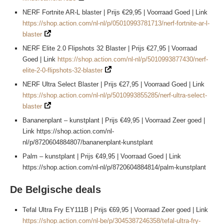
NERF Fortnite AR-L blaster | Prijs €29,95 | Voorraad Goed | Link
https://shop.action.com/nl-nl/p/05010993781713/nerf-fortnite-ar-l-
blaster
NERF Elite 2.0 Flipshots 32 Blaster | Prijs €27,95 | Voorraad
Goed | Link
https://shop.action.com/nl-nl/p/5010993877430/nerf-
elite-2-0-flipshots-32-blaster
NERF Ultra Select Blaster | Prijs €27,95 | Voorraad Goed | Link
https://shop.action.com/nl-nl/p/5010993855285/nerf-ultra-select-
blaster
Bananenplant – kunstplant | Prijs €49,95 | Voorraad Zeer goed |
Link https://shop.action.com/nl-
nl/p/8720604884807/bananenplant-kunstplant
Palm – kunstplant | Prijs €49,95 | Voorraad Goed | Link
https://shop.action.com/nl-nl/p/8720604884814/palm-kunstplant
De Belgische deals
Tefal Ultra Fry EY111B | Prijs €69,95 | Voorraad Zeer goed | Link
https://shop.action.com/nl-be/p/3045387246358/tefal-ultra-fry-