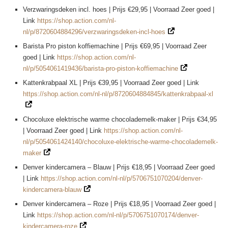
Verzwaringsdeken incl. hoes | Prijs €29,95 | Voorraad Zeer goed |
Link
https://shop.action.com/nl-
nl/p/8720604884296/verzwaringsdeken-incl-hoes
Barista Pro piston koffiemachine | Prijs €69,95 | Voorraad Zeer
goed | Link
https://shop.action.com/nl-
nl/p/5054061419436/barista-pro-piston-koffiemachine
Kattenkrabpaal XL | Prijs €39,95 | Voorraad Zeer goed | Link
https://shop.action.com/nl-nl/p/8720604884845/kattenkrabpaal-xl
Chocoluxe elektrische warme chocolademelk-maker | Prijs €34,95
| Voorraad Zeer goed | Link
https://shop.action.com/nl-
nl/p/5054061424140/chocoluxe-elektrische-warme-chocolademelk-
maker
Denver kindercamera – Blauw | Prijs €18,95 | Voorraad Zeer goed
| Link
https://shop.action.com/nl-nl/p/5706751070204/denver-
kindercamera-blauw
Denver kindercamera – Roze | Prijs €18,95 | Voorraad Zeer goed |
Link
https://shop.action.com/nl-nl/p/5706751070174/denver-
kindercamera-roze