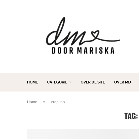
HOME
CATEGORIE
OVER DE SITE
OVER MIJ
»
Home
crop top
TAG