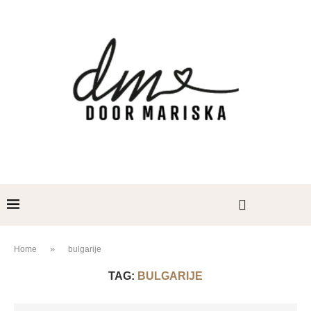
»
Home
bulgarije
TAG:
BULGARIJE